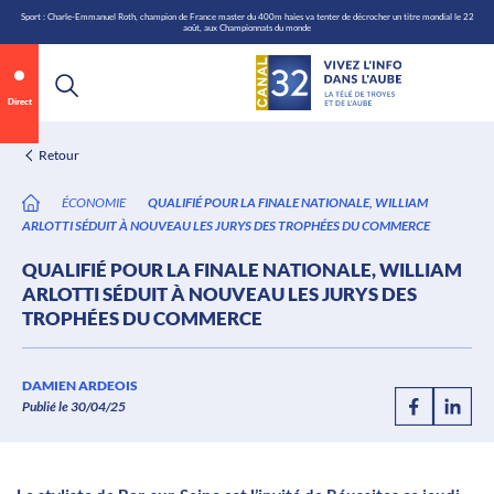
\n
Aller
Sport : Charle-Emmanuel Roth, champion de France master du 400m haies va tenter de décrocher un titre mondial le 22
août, aux Championnats du monde
au
contenu
Direct
Retour
ÉCONOMIE
QUALIFIÉ POUR LA FINALE NATIONALE, WILLIAM
ARLOTTI SÉDUIT À NOUVEAU LES JURYS DES TROPHÉES DU COMMERCE
QUALIFIÉ POUR LA FINALE NATIONALE, WILLIAM
ARLOTTI SÉDUIT À NOUVEAU LES JURYS DES
TROPHÉES DU COMMERCE
Annonce 1 sur 2
canal32.fr
DAMIEN ARDEOIS
Publié le 30/04/25
0:09
/
0:12