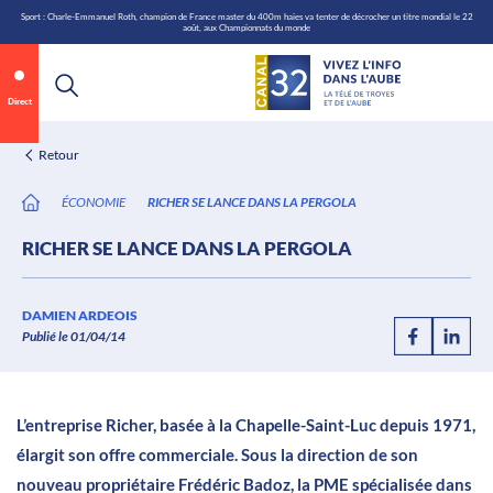
\n
Aller
Sport : Charle-Emmanuel Roth, champion de France master du 400m haies va tenter de décrocher un titre mondial le 22
août, aux Championnats du monde
au
contenu
Direct
Retour
ÉCONOMIE
RICHER SE LANCE DANS LA PERGOLA
RICHER SE LANCE DANS LA PERGOLA
Annonce 1 sur 2
canal32.fr
DAMIEN ARDEOIS
Publié le 01/04/14
0:06
/
0:12
L’entreprise Richer, basée à la Chapelle-Saint-Luc depuis 1971,
élargit son offre commerciale. Sous la direction de son
nouveau propriétaire Frédéric Badoz, la PME spécialisée dans