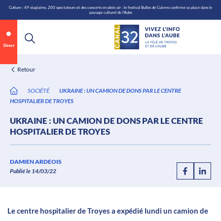
\n
Aller
Culture : 49 stagiaires, 200 spectateurs et des concerts en plein air : le festival Bulles de Cuivres confirme sa place dans le
paysage culturel de l'Aube
au
contenu
Direct
Retour
SOCIÉTÉ
UKRAINE : UN CAMION DE DONS PAR LE CENTRE
HOSPITALIER DE TROYES
UKRAINE : UN CAMION DE DONS PAR LE CENTRE
HOSPITALIER DE TROYES
Annonce 2 sur 2
canal32.fr
DAMIEN ARDEOIS
Publié le 14/03/22
0:06
/
0:12
Le centre hospitalier de Troyes a expédié lundi un camion de