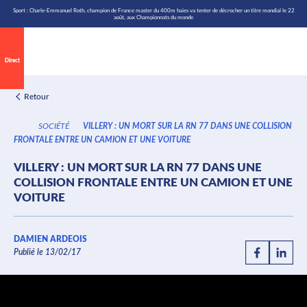
\n
Aller
Sport : Charle-Emmanuel Roth, champion de France master du 400m haies va tenter de décrocher un titre mondial le 22
août, aux Championnats du monde
au
contenu
Direct
Retour
SOCIÉTÉ
VILLERY : UN MORT SUR LA RN 77 DANS UNE COLLISION
FRONTALE ENTRE UN CAMION ET UNE VOITURE
VILLERY : UN MORT SUR LA RN 77 DANS UNE
COLLISION FRONTALE ENTRE UN CAMION ET UNE
VOITURE
DAMIEN ARDEOIS
Publié le 13/02/17