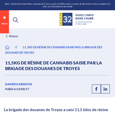
\n
Aller
Sport : Charle-Emmanuel Roth, champion de France master du 400m haies va tenter de décrocher un titre mondial le 22
août, aux Championnats du monde
au
contenu
Direct
Retour
JT
11,5KG DE RÉSINE DE CANNABIS SAISIE PAR LA BRIGADE DES
DOUANES DE TROYES
11,5KG DE RÉSINE DE CANNABIS SAISIE PAR LA
BRIGADE DES DOUANES DE TROYES
Annonce 1 sur 2
canal32.fr
DAMIEN ARDEOIS
Publié le 03/08/17
0:06
/
0:12
La brigade des douanes de Troyes a saisi 11,5 kilos de résine