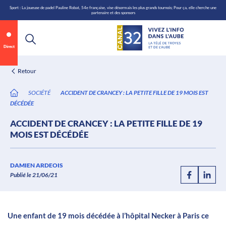
\n
Aller
Sport : La joueuse de padel Pauline Robat, 54e française, vise désormais les plus grands tournois; Pour ça, elle cherche une
partenaire et des sponsors
au
contenu
Direct
Retour
SOCIÉTÉ
ACCIDENT DE CRANCEY : LA PETITE FILLE DE 19 MOIS EST
DÉCÉDÉE
ACCIDENT DE CRANCEY : LA PETITE FILLE DE 19
MOIS EST DÉCÉDÉE
Annonce 1 sur 2
canal32.fr
DAMIEN ARDEOIS
Publié le 21/06/21
0:07
/
0:12
Une enfant de 19 mois décédée à l’hôpital Necker à Paris ce