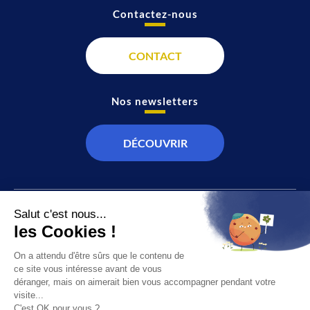
Contactez-nous
CONTACT
Nos newsletters
DÉCOUVRIR
JT
Direct
SOCIÉTÉ
À propos de nous
ÉCONOMIE
Recevoir la chaîne
CULTURE & LOISIRS
Devenir annonceur