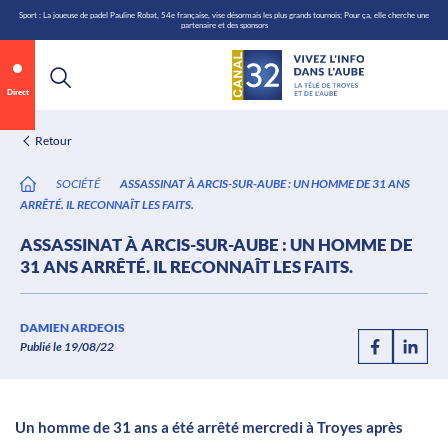
\n
Aller
Sport : La joueuse de padel Pauline Robat, 54e française, vise désormais les plus grands tournois; Pour ça, elle cherche une
partenaire et des sponsors
au
contenu
Direct
Retour
SOCIÉTÉ
ASSASSINAT À ARCIS-SUR-AUBE : UN HOMME DE 31 ANS
ARRÊTÉ. IL RECONNAÎT LES FAITS.
ASSASSINAT À ARCIS-SUR-AUBE : UN HOMME DE
31 ANS ARRÊTÉ. IL RECONNAÎT LES FAITS.
Annonce 1 sur 2
canal32.fr
DAMIEN ARDEOIS
Publié le 19/08/22
0:08
/
0:12
Un homme de 31 ans a été arrêté mercredi à Troyes après