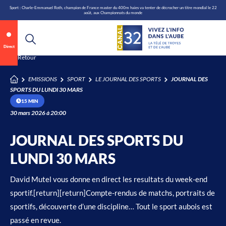
\n
Aller
Sport : Charle-Emmanuel Roth, champion de France master du 400m haies va tenter de décrocher un titre mondial le 22
août, aux Championnats du monde
au
contenu
Direct
Annonce 1 sur 2
canal32.fr
Retour
EMISSIONS
SPORT
LE JOURNAL DES SPORTS
JOURNAL DES
0:05
/
0:12
SPORTS DU LUNDI 30 MARS
15 MIN
30 mars 2026 à 20:00
JOURNAL DES SPORTS DU
LUNDI 30 MARS
David Mutel vous donne en direct les resultats du week-end
sportif.[return][return]Compte-rendus de matchs, portraits de
sportifs, découverte d’une discipline… Tout le sport aubois est
passé en revue.