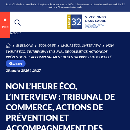
\n
Aller
Sport : Charle-Emmanuel Roth, champion de France master du 400m haies va tenter de décrocher un titre mondial le 22
août, aux Championnats du monde
au
contenu
Direct
Retour
Annonce 1 sur 2
canal32.fr
EMISSIONS
ÉCONOMIE
L’HEURE ÉCO, L’INTERVIEW
NON
L’HEURE ÉCO, L’INTERVIEW : TRIBUNAL DE COMMERCE, ACTIONS DE
0:05
/
0:12
PRÉVENTION ET ACCOMPAGNEMENT DES ENTREPRISES EN DIFFICULTÉ
13 MIN
28 janvier 2026 à 10:27
NON L’HEURE ÉCO,
L’INTERVIEW : TRIBUNAL DE
COMMERCE, ACTIONS DE
PRÉVENTION ET
ACCOMPAGNEMENT DES