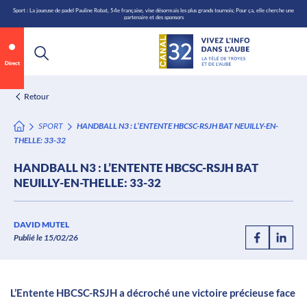
\n
Aller
Sport : La joueuse de padel Pauline Robat, 54e française, vise désormais les plus grands tournois; Pour ça, elle cherche une
partenaire et des sponsors
au
contenu
Direct
Retour
SPORT
HANDBALL N3 : L’ENTENTE HBCSC-RSJH BAT NEUILLY-EN-
THELLE: 33-32
HANDBALL N3 : L’ENTENTE HBCSC-RSJH BAT
NEUILLY-EN-THELLE: 33-32
Annonce 1 sur 2
canal32.fr
DAVID MUTEL
Publié le 15/02/26
0:07
/
0:12
L’Entente HBCSC-RSJH a décroché une victoire précieuse face