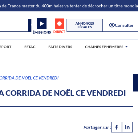
de France master du 400m haies va tenter de décrocher un titre mondi
ANNONCES
Consulter
LÉGALES
DIRECT
ÉMISSIONS
SPORT
ESTAC
FAITS DIVERS
CHAINES ÉPHÉMÈRES
 CORRIDA DE NOËL CE VENDREDI
LA CORRIDA DE NOËL CE VENDREDI
Partager sur :