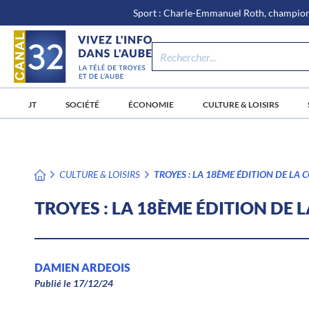
\n
Aller
Sport : Charle-Emmanuel Roth, champion 
au
contenu
JT
SOCIÉTÉ
ÉCONOMIE
CULTURE & LOISIRS
CULTURE & LOISIRS
TROYES : LA 18ÈME ÉDITION DE LA
TROYES : LA 18ÈME ÉDITION DE 
DAMIEN ARDEOIS
Publié le 17/12/24
/