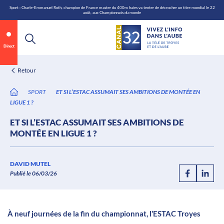
\n
Aller
Sport : Charle-Emmanuel Roth, champion de France master du 400m haies va tenter de décrocher un titre mondial le 22
août, aux Championnats du monde
au
contenu
Direct
Retour
SPORT
ET SI L’ESTAC ASSUMAIT SES AMBITIONS DE MONTÉE EN
LIGUE 1 ?
ET SI L’ESTAC ASSUMAIT SES AMBITIONS DE
MONTÉE EN LIGUE 1 ?
Annonce 1 sur 2
canal32.fr
DAVID MUTEL
Publié le 06/03/26
0:07
/
0:12
À neuf journées de la fin du championnat, l’ESTAC Troyes