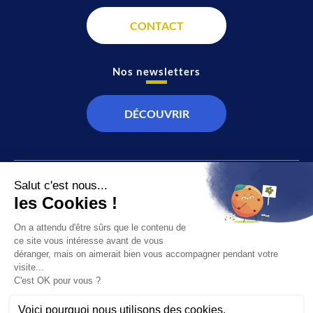
CONTACT
Nos newsletters
DÉCOUVRIR
JT
Direct
SOCIÉTÉ
À propos de nous
ÉCONOMIE
Recevoir la chaîne
CULTURE & LOISIRS
Devenir annonceur
SPORT