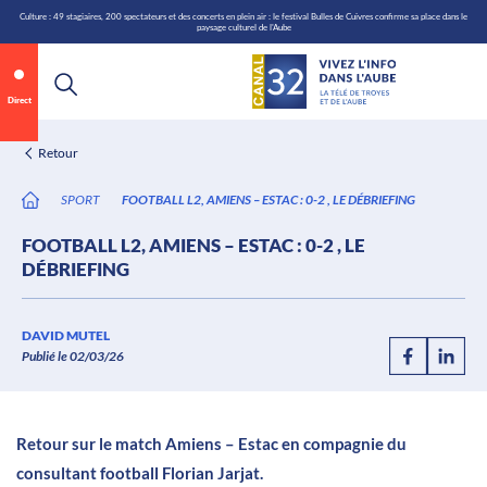
\n
Aller
Culture : 49 stagiaires, 200 spectateurs et des concerts en plein air : le festival Bulles de Cuivres confirme sa place dans le
paysage culturel de l'Aube
au
contenu
Direct
Retour
SPORT
FOOTBALL L2, AMIENS – ESTAC : 0-2 , LE DÉBRIEFING
FOOTBALL L2, AMIENS – ESTAC : 0-2 , LE
DÉBRIEFING
Annonce 1 sur 2
canal32.fr
DAVID MUTEL
Publié le 02/03/26
0:06
/
0:12
Retour sur le match Amiens – Estac en compagnie du
consultant football Florian Jarjat.