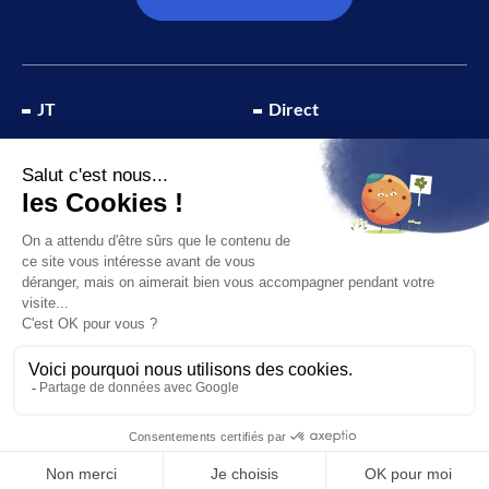
JT
Direct
SOCIÉTÉ
À propos de nous
ÉCONOMIE
Recevoir la chaîne
CULTURE & LOISIRS
Devenir annonceur
SPORT
© 2026 Canal 32 – Site réalisé par le
Studio Ikadia
Mentions légales
Plan du site
Politique de confidentialité