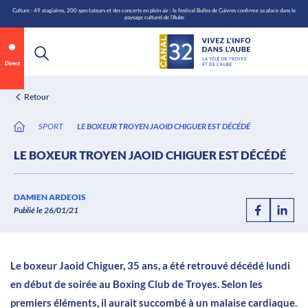
\n
Aller
Culture : 49 stagiaires, 200 spectateurs et des concerts en plein air : le festival Bulles de Cuivres confirme sa place dans le
paysage culturel de l'Aube
au
contenu
Direct
Retour
SPORT
LE BOXEUR TROYEN JAOID CHIGUER EST DÉCÉDÉ
LE BOXEUR TROYEN JAOID CHIGUER EST DÉCÉDÉ
Annonce 1 sur 2
canal32.fr
DAMIEN ARDEOIS
Publié le 26/01/21
0:06
/
0:12
Le boxeur Jaoid Chiguer, 35 ans, a été retrouvé décédé lundi
en début de soirée au Boxing Club de Troyes. Selon les
premiers éléments, il aurait succombé à un malaise cardiaque.