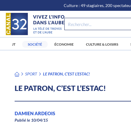
\n
Aller
Culture : 49 stagiaires, 200 spectateur
au
contenu
JT
SOCIÉTÉ
ÉCONOMIE
CULTURE & LOISIRS
SPORT
LE PATRON, C’EST L’ESTAC!
LE PATRON, C’EST L’ESTAC!
DAMIEN ARDEOIS
Publié le 10/04/15
/