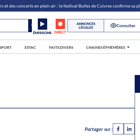
s et des concerts en plein air : le festival Bulles de Cuivres confirme sa 
ANNONCES
Consulter
LÉGALES
DIRECT
ÉMISSIONS
SPORT
ESTAC
FAITS DIVERS
CHAINES ÉPHÉMÈRES
Partager sur :