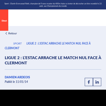
\n
Aller
Sport : Charle-Emmanuel Roth, champion de France master du 400m haies va tenter de décrocher un titre mondial le 22
août, aux Championnats du monde
au
contenu
Direct
Retour
SPORT
LIGUE 2 : L’ESTAC ARRACHE LE MATCH NUL FACE À
CLERMONT
LIGUE 2 : L’ESTAC ARRACHE LE MATCH NUL FACE À
CLERMONT
DAMIEN ARDEOIS
Publié le 11/01/14