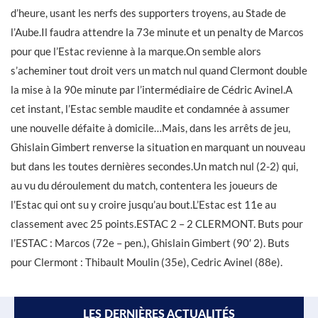
d’heure, usant les nerfs des supporters troyens, au Stade de
l’Aube.Il faudra attendre la 73e minute et un penalty de Marcos
pour que l’Estac revienne à la marque.On semble alors
s’acheminer tout droit vers un match nul quand Clermont double
la mise à la 90e minute par l’intermédiaire de Cédric Avinel.A
cet instant, l’Estac semble maudite et condamnée à assumer
une nouvelle défaite à domicile…Mais, dans les arrêts de jeu,
Ghislain Gimbert renverse la situation en marquant un nouveau
but dans les toutes dernières secondes.Un match nul (2-2) qui,
au vu du déroulement du match, contentera les joueurs de
l’Estac qui ont su y croire jusqu’au bout.L’Estac est 11e au
classement avec 25 points.ESTAC 2 – 2 CLERMONT. Buts pour
l’ESTAC : Marcos (72e – pen.), Ghislain Gimbert (90′ 2). Buts
pour Clermont : Thibault Moulin (35e), Cedric Avinel (88e).
LES DERNIÈRES ACTUALITÉS