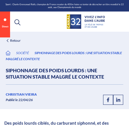
\n
Aller
Sport : Charle-Emmanuel Roth, champion de France master du 400m haies va tenter de décrocher un titre mondial le 22
août, aux Championnats du monde
au
contenu
Direct
Retour
SOCIÉTÉ
SIPHONNAGE DES POIDS LOURDS : UNE SITUATION STABLE
MALGRÉ LE CONTEXTE
SIPHONNAGE DES POIDS LOURDS : UNE
SITUATION STABLE MALGRÉ LE CONTEXTE
Annonce 1 sur 2
canal32.fr
CHRISTIAN VIEIRA
Publié le 22/04/26
0:06
/
0:12
Des poids lourds ciblés, du carburant siphonné, et des