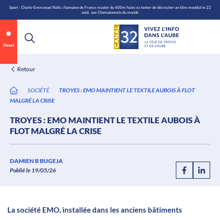
\n
Aller
Sport : Charle-Emmanuel Roth, champion de France master du 400m haies va tenter de décrocher un titre mondial le 22
août, aux Championnats du monde
au
contenu
Direct
Retour
SOCIÉTÉ
TROYES : EMO MAINTIENT LE TEXTILE AUBOIS À FLOT
MALGRÉ LA CRISE
TROYES : EMO MAINTIENT LE TEXTILE AUBOIS À
FLOT MALGRÉ LA CRISE
DAMIEN B BUGEJA
Publié le 19/05/26
/
La société EMO, installée dans les anciens bâtiments