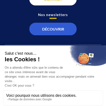
Nos newsletters
DÉCOUVRIR
JT
Direct
SOCIÉTÉ
À propos de nous
ÉCONOMIE
Recevoir la chaîne
CULTURE & LOISIRS
Devenir annonceur
SPORT