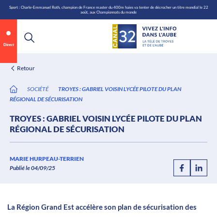
\n
Aller
Sport : Charle-Emmanuel Roth, champion de France master du 400m haies va tenter de décrocher un titre mondial le 22
août, aux Championnats du monde
au
contenu
Direct
Retour
SOCIÉTÉ
TROYES : GABRIEL VOISIN LYCÉE PILOTE DU PLAN
RÉGIONAL DE SÉCURISATION
TROYES : GABRIEL VOISIN LYCÉE PILOTE DU PLAN
RÉGIONAL DE SÉCURISATION
Annonce 1 sur 2
canal32.fr
MARIE HURPEAU-TERRIEN
Publié le 04/09/25
0:07
/
0:12
La Région Grand Est accélère son plan de sécurisation des