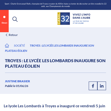
\n
Aller
Sport : Charle-Emmanuel Roth, champion de France master du 400m haies va tenter de décrocher un titre mondial le 22
août, aux Championnats du monde
au
contenu
Direct
Retour
SOCIÉTÉ
TROYES : LE LYCÉE LES LOMBARDS INAUGURE SON
PLATEAU ÉOLIEN
TROYES : LE LYCÉE LES LOMBARDS INAUGURE SON
PLATEAU ÉOLIEN
Annonce 1 sur 2
canal32.fr
JUSTINE BRASIER
Publié le 05/06/26
0:06
/
0:12
Le lycée Les Lombards à Troyes a inauguré ce vendredi 5 juin