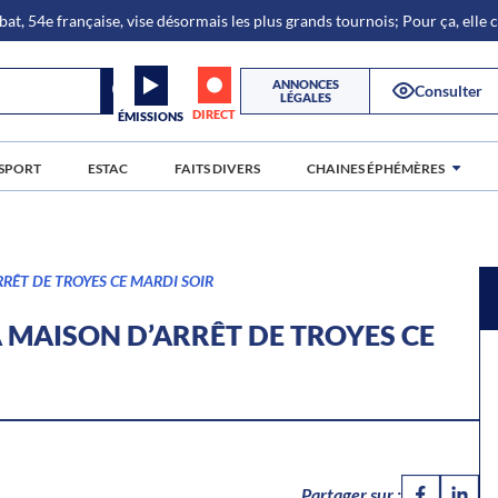
bat, 54e française, vise désormais les plus grands tournois; Pour ça, elle
ANNONCES
Consulter
LÉGALES
DIRECT
ÉMISSIONS
SPORT
ESTAC
FAITS DIVERS
CHAINES ÉPHÉMÈRES
RRÊT DE TROYES CE MARDI SOIR
A MAISON D’ARRÊT DE TROYES CE
Partager sur :