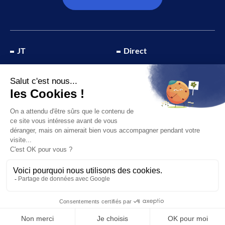
JT
Direct
SOCIÉTÉ
À propos de nous
ÉCONOMIE
Recevoir la chaîne
CULTURE & LOISIRS
Devenir annonceur
SPORT
© 2026 Canal 32 – Site réalisé par le
Studio Ikadia
Mentions légales
Plan du site
Politique de confidentialité