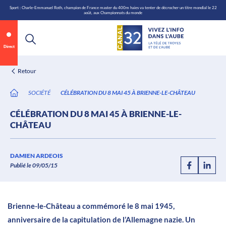
\n
Aller
Sport : Charle-Emmanuel Roth, champion de France master du 400m haies va tenter de décrocher un titre mondial le 22
août, aux Championnats du monde
au
contenu
Direct
Retour
SOCIÉTÉ
CÉLÉBRATION DU 8 MAI 45 À BRIENNE-LE-CHÂTEAU
CÉLÉBRATION DU 8 MAI 45 À BRIENNE-LE-
CHÂTEAU
Annonce 1 sur 2
canal32.fr
DAMIEN ARDEOIS
Publié le 09/05/15
0:07
/
0:12
Brienne-le-Château a commémoré le 8 mai 1945,
anniversaire de la capitulation de l’Allemagne nazie. Un