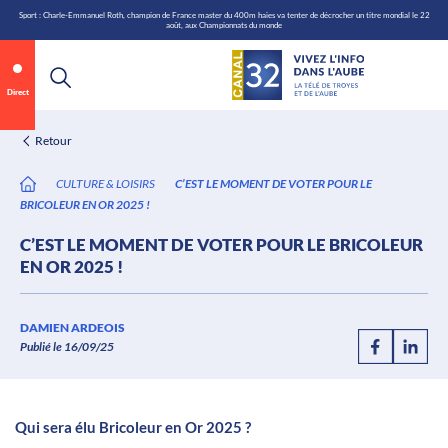
\n
Aller
Sport : Charle-Emmanuel Roth, champion de France master du 400m haies va tenter de décrocher un titre mondial le 22
août, aux Championnats du monde
au
contenu
Direct
Retour
CULTURE & LOISIRS
C’EST LE MOMENT DE VOTER POUR LE
BRICOLEUR EN OR 2025 !
C’EST LE MOMENT DE VOTER POUR LE BRICOLEUR
EN OR 2025 !
Annonce 1 sur 2
canal32.fr
DAMIEN ARDEOIS
Publié le 16/09/25
0:07
/
0:12
Qui sera élu Bricoleur en Or 2025 ?