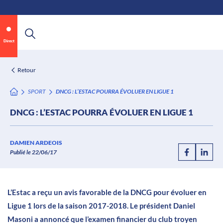
\n
Aller
au
contenu
Direct
Retour
SPORT
DNCG : L’ESTAC POURRA ÉVOLUER EN LIGUE 1
DNCG : L’ESTAC POURRA ÉVOLUER EN LIGUE 1
DAMIEN ARDEOIS
Publié le 22/06/17
L’Estac a reçu un avis favorable de la DNCG pour évoluer en
Cette vidéo n'a pas pu être chargée, soit
Ligue 1 lors de la saison 2017-2018. Le président Daniel
parce que le serveur ou le réseau a
Masoni a annoncé que l’examen financier du club troyen