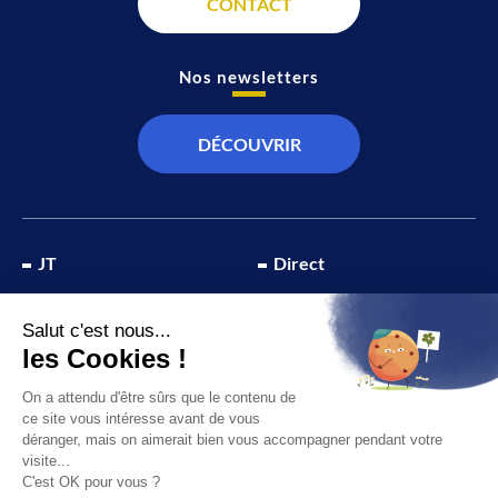
CONTACT
Nos newsletters
DÉCOUVRIR
JT
Direct
SOCIÉTÉ
À propos de nous
ÉCONOMIE
Recevoir la chaîne
CULTURE & LOISIRS
Devenir annonceur
SPORT