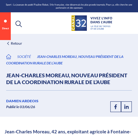
\n
Aller
Sport : La joueuse de padel Pauline Robat, 54e française, vise désormais les plus grands tournois; Pour ça, elle cherche une
partenaire et des sponsors
au
contenu
Direct
Retour
SOCIÉTÉ
JEAN-CHARLES MOREAU, NOUVEAU PRÉSIDENT DE LA
COORDINATION RURALE DE L’AUBE
JEAN-CHARLES MOREAU, NOUVEAU PRÉSIDENT
DE LA COORDINATION RURALE DE L’AUBE
Annonce 1 sur 2
canal32.fr
DAMIEN ARDEOIS
Publié le 03/06/26
0:06
/
0:12
Jean-Charles Moreau, 42 ans, exploitant agricole à Fontaine-