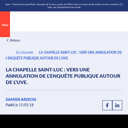
\n
Aller
Sport : Charle-Emmanuel Roth, champion de France master du 400m haies va tenter de décrocher un titre mondial le 22
août, aux Championnats du monde
au
contenu
Direct
Retour
ÉCONOMIE
LA CHAPELLE SAINT-LUC : VERS UNE ANNULATION DE
L’ENQUÊTE PUBLIQUE AUTOUR DE L’UVE.
LA CHAPELLE SAINT-LUC : VERS UNE
ANNULATION DE L’ENQUÊTE PUBLIQUE AUTOUR
DE L’UVE.
DAMIEN ARDEOIS
Publié le 11/01/18