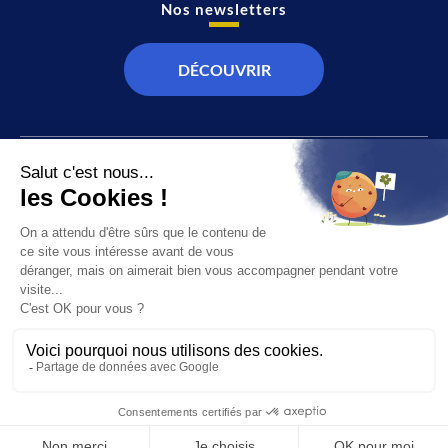
Nos newsletters
DÉCOUVRIR
JT
Direct
SOCIÉTÉ
À propos de nous
ÉCONOMIE
Recevoir la chaîne
CULTURE & LOISIRS
Devenir annonceur
SPORT
© 2026 Canal 32 – Site réalisé par le
Studio Ikadia
Mentions légales
Plan du site
Politique de confidentialité