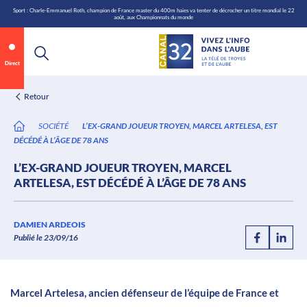
\n
Aller
Sport : Charle-Emmanuel Roth, champion de France master du 400m haies va tenter de décrocher un titre mondial le 22
août, aux Championnats du monde
au
contenu
Direct
Retour
SOCIÉTÉ
L’EX-GRAND JOUEUR TROYEN, MARCEL ARTELESA, EST
DÉCÉDÉ À L’ÂGE DE 78 ANS
L’EX-GRAND JOUEUR TROYEN, MARCEL
ARTELESA, EST DÉCÉDÉ À L’ÂGE DE 78 ANS
Annonce 1 sur 2
canal32.fr
DAMIEN ARDEOIS
Publié le 23/09/16
0:05
/
0:12
Marcel Artelesa, ancien défenseur de l’équipe de France et