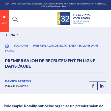
\n
Aller
Sport : Charle-Emmanuel Roth, champion de France master du 400m haies va tenter de décrocher un titre mondial le 22
août, aux Championnats du monde
au
contenu
Direct
Retour
ÉCONOMIE
PREMIER SALON DE RECRUTEMENT EN LIGNE DANS
L’AUBE
PREMIER SALON DE RECRUTEMENT EN LIGNE
DANS L’AUBE
Annonce 1 sur 2
canal32.fr
DAMIEN ARDEOIS
Publié le 29/02/16
0:05
/
0:12
Pôle emploi Romilly-sur-Seine organise un premier salon de