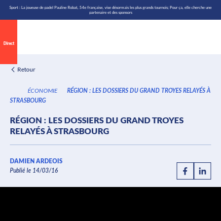
\n
Aller
Sport : La joueuse de padel Pauline Robat, 54e française, vise désormais les plus grands tournois; Pour ça, elle cherche une
partenaire et des sponsors
au
contenu
Direct
Retour
ÉCONOMIE
RÉGION : LES DOSSIERS DU GRAND TROYES RELAYÉS À
STRASBOURG
RÉGION : LES DOSSIERS DU GRAND TROYES
RELAYÉS À STRASBOURG
DAMIEN ARDEOIS
Publié le 14/03/16