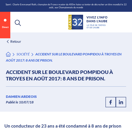
\n
Aller
Sport : Charle-Emmanuel Roth, champion de France master du 400m haies va tenter de décrocher un titre mondial le 22
août, aux Championnats du monde
au
contenu
Direct
Retour
SOCIÉTÉ
ACCIDENT SUR LE BOULEVARD POMPIDOU À TROYES EN
AOÛT 2017: 8 ANS DE PRISON.
ACCIDENT SUR LE BOULEVARD POMPIDOU À
TROYES EN AOÛT 2017: 8 ANS DE PRISON.
Annonce 1 sur 2
canal32.fr
DAMIEN ARDEOIS
Publié le 10/07/18
0:06
/
0:12
Un conducteur de 23 ans a été condamné à 8 ans de prison