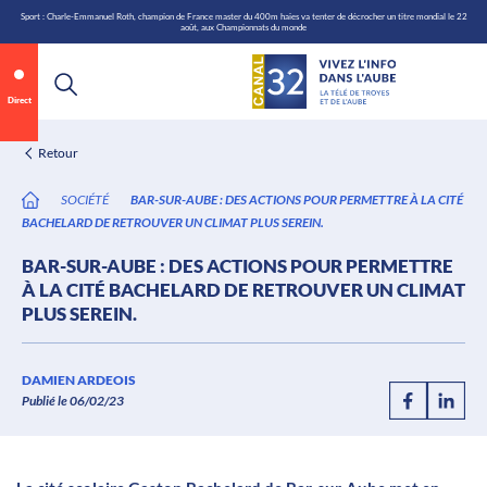
\n
Aller
Sport : Charle-Emmanuel Roth, champion de France master du 400m haies va tenter de décrocher un titre mondial le 22
août, aux Championnats du monde
au
contenu
Direct
Retour
SOCIÉTÉ
BAR-SUR-AUBE : DES ACTIONS POUR PERMETTRE À LA CITÉ
BACHELARD DE RETROUVER UN CLIMAT PLUS SEREIN.
BAR-SUR-AUBE : DES ACTIONS POUR PERMETTRE
À LA CITÉ BACHELARD DE RETROUVER UN CLIMAT
PLUS SEREIN.
Annonce 1 sur 2
canal32.fr
DAMIEN ARDEOIS
Publié le 06/02/23
0:05
/
0:12