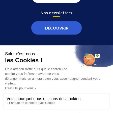
Nos newsletters
DÉCOUVRIR
JT
Direct
SOCIÉTÉ
À propos de nous
ÉCONOMIE
Recevoir la chaîne
CULTURE & LOISIRS
Devenir annonceur
SPORT