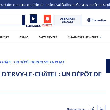
s et des concerts en plein air : le festival Bulles de Cuivres confirme sa 
ANNONCES
Consulter
LÉGALES
DIRECT
ÉMISSIONS
SPORT
ESTAC
FAITS DIVERS
CHAINES ÉPHÉMÈRES
CHÂTEL : UN DÉPÔT DE PAIN MIS EN PLACE
D’ERVY-LE-CHÂTEL : UN DÉPÔT DE
Partager sur :