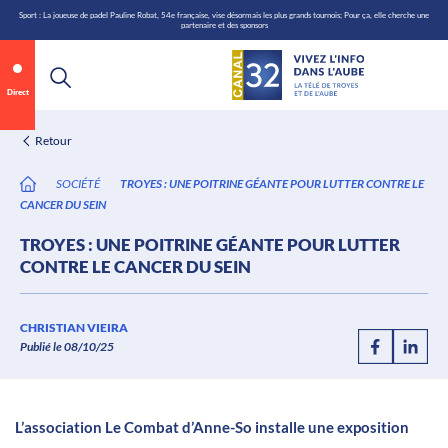
\n
Aller
Sport : La joueuse de padel Pauline Robat, 54e française, vise désormais les plus grands tournois; Pour ça, elle cherche une
partenaire et des sponsors
au
contenu
Direct
Retour
SOCIÉTÉ
TROYES : UNE POITRINE GÉANTE POUR LUTTER CONTRE LE
CANCER DU SEIN
TROYES : UNE POITRINE GÉANTE POUR LUTTER
CONTRE LE CANCER DU SEIN
Annonce 1 sur 2
canal32.fr
CHRISTIAN VIEIRA
Publié le 08/10/25
0:06
/
0:12
L’association Le Combat d’Anne-So installe une exposition