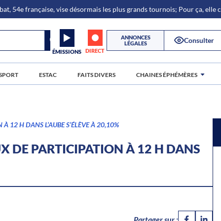
bat, 54e française, vise désormais les plus grands tournois; Pour ça, elle
ANNONCES
Consulter
LÉGALES
DIRECT
ÉMISSIONS
SPORT
ESTAC
FAITS DIVERS
CHAINES ÉPHÉMÈRES
 À 12 H DANS L’AUBE S’ÉLÈVE À 20,10%
UX DE PARTICIPATION À 12 H DANS
Partager sur :