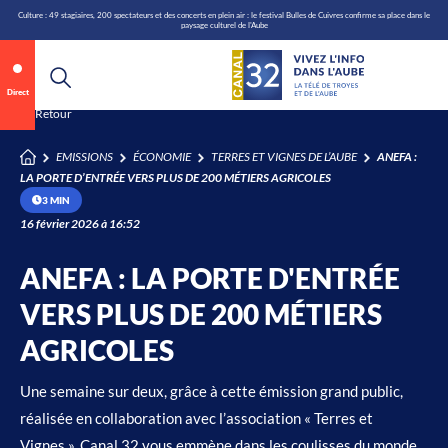
\n
Aller
Culture : 49 stagiaires, 200 spectateurs et des concerts en plein air : le festival Bulles de Cuivres confirme sa place dans le
paysage culturel de l'Aube
au
contenu
Direct
Annonce 1 sur 2
canal32.fr
Retour
EMISSIONS
ÉCONOMIE
TERRES ET VIGNES DE L’AUBE
ANEFA :
0:08
/
0:12
LA PORTE D’ENTRÉE VERS PLUS DE 200 MÉTIERS AGRICOLES
3 MIN
16 février 2026 à 16:52
ANEFA : LA PORTE D'ENTRÉE
VERS PLUS DE 200 MÉTIERS
AGRICOLES
Une semaine sur deux, grâce à cette émission grand public,
réalisée en collaboration avec l’association « Terres et
Vignes », Canal 32 vous emmène dans les coulisses du monde