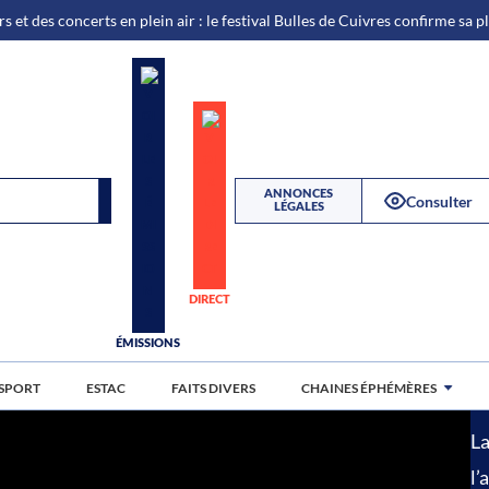
s et des concerts en plein air : le festival Bulles de Cuivres confirme sa 
ANNONCES
Consulter
LÉGALES
EDI 12 JUIN 2026
12
DIRECT
ÉMISSIONS
L
J
SPORT
ESTAC
FAITS DIVERS
CHAINES ÉPHÉMÈRES
La
l’