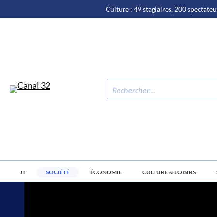
\n
Aller
Culture : 49 stagiaires, 200 spectateur
au
contenu
EMISSIONS
JT
LE JOURNAL
LE JOURNAL DU VENDR
JT
SOCIÉTÉ
ÉCONOMIE
CULTURE & LOISIRS