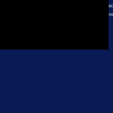
éc
so