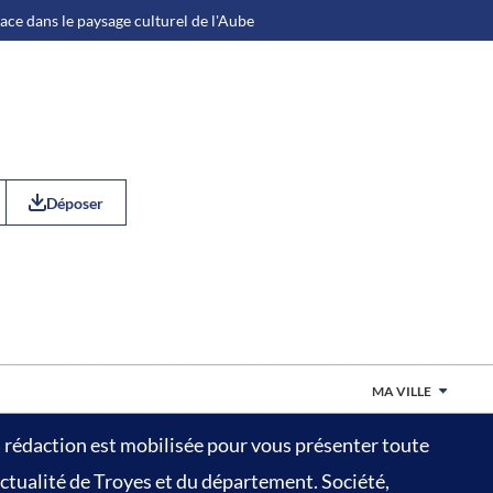
place dans le paysage culturel de l'Aube
Déposer
14 MIN
 juin 2026 à 16:30
E JOURNAL DU VENDREDI 12
UIN 2026
MA VILLE
 rédaction est mobilisée pour vous présenter toute
actualité de Troyes et du département. Société,