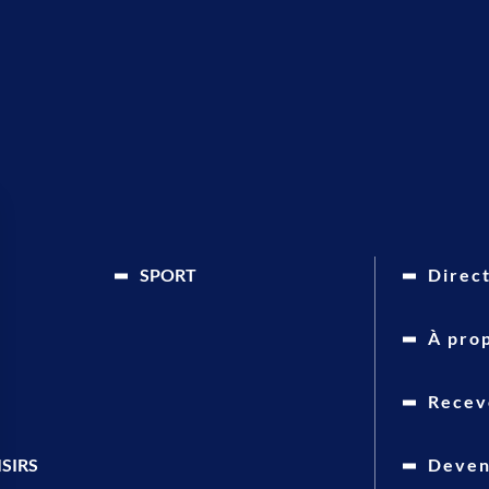
SPORT
Direc
À pro
Recevo
ISIRS
Deven