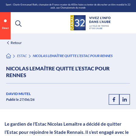
\n
Aller
Sport : Charle-Emmanuel Roth, champion de France master du 400m haies va tenter de décrocher un titre mondial le 22
août, aux Championnats du monde
au
contenu
Direct
Retour
ESTAC
NICOLAS LEMAÎTRE QUITTE L’ESTAC POUR RENNES
NICOLAS LEMAÎTRE QUITTE L’ESTAC POUR
RENNES
Annonce 1 sur 2
canal32.fr
DAVID MUTEL
Publié le 27/06/26
0:07
/
0:12
Le gardien de l’Estac Nicolas Lemaître a décidé de quitter
l’Estac pour rejoindre le Stade Rennais. Il s’est engagé avec le