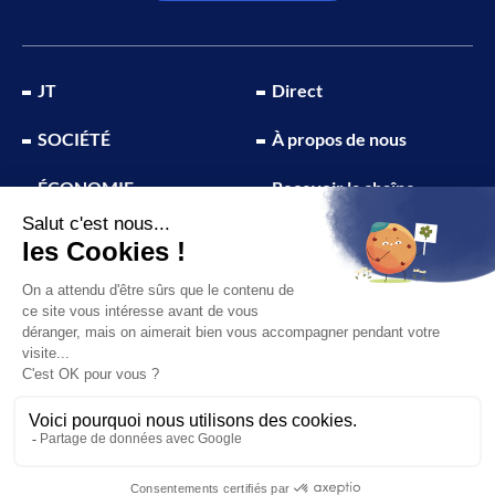
JT
Direct
SOCIÉTÉ
À propos de nous
ÉCONOMIE
Recevoir la chaîne
CULTURE & LOISIRS
Devenir annonceur
SPORT
© 2026 Canal 32 – Site réalisé par le
Studio Ikadia
Mentions légales
Plan du site
Politique de confidentialité