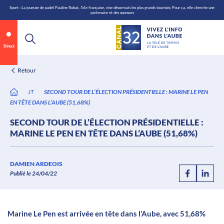
\n
Aller
Sport : La joueuse de padel Pauline Robat, 54e française, vise désormais les plus grands tournois; Pour ça, elle cherche une
partenaire et des sponsors
au
contenu
Direct
Retour
JT
SECOND TOUR DE L’ÉLECTION PRÉSIDENTIELLE : MARINE LE PEN
EN TÊTE DANS L’AUBE (51,68%)
SECOND TOUR DE L’ÉLECTION PRÉSIDENTIELLE :
MARINE LE PEN EN TÊTE DANS L’AUBE (51,68%)
Annonce 2 sur 2
canal32.fr
DAMIEN ARDEOIS
Publié le 24/04/22
0:06
/
0:12
Marine Le Pen est arrivée en tête dans l’Aube, avec 51,68%