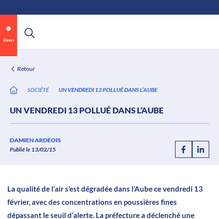
\n
Aller
au
contenu
Direct
Retour
SOCIÉTÉ
UN VENDREDI 13 POLLUÉ DANS L’AUBE
UN VENDREDI 13 POLLUÉ DANS L’AUBE
Annonce 2 sur 2
canal32.fr
DAMIEN ARDEOIS
Publié le 13/02/15
0:06
/
0:12
La qualité de l’air s’est dégradée dans l’Aube ce vendredi 13
février, avec des concentrations en poussières fines
dépassant le seuil d’alerte. La préfecture a déclenché une