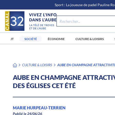
\n
Aller
Sport : La joueuse de padel Pauline Ro
au
contenu
JT
SOCIÉTÉ
ÉCONOMIE
CULTURE & LOISIRS
CULTURE & LOISIRS
AUBE EN CHAMPAGNE ATTRACTIVITÉ 
AUBE EN CHAMPAGNE ATTRACTIVI
DES ÉGLISES CET ÉTÉ
MARIE HURPEAU-TERRIEN
Publié le 24/06/26