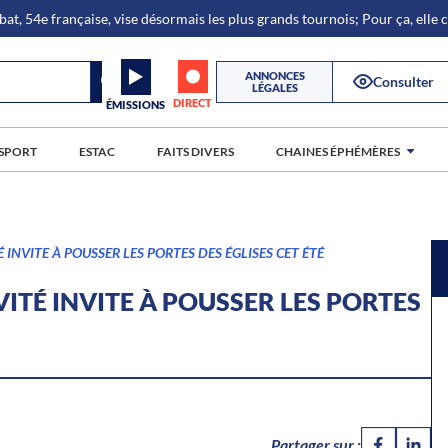
bat, 54e française, vise désormais les plus grands tournois; Pour ça, elle
ANNONCES
Consulter
LÉGALES
DIRECT
ÉMISSIONS
SPORT
ESTAC
FAITS DIVERS
CHAINES ÉPHÉMÈRES
INVITE À POUSSER LES PORTES DES ÉGLISES CET ÉTÉ
TÉ INVITE À POUSSER LES PORTES
Partager sur :