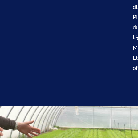
di
Pl
du
lé
M
Et
of