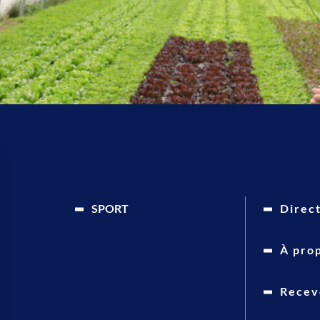
SPORT
Direc
À pro
Recevo