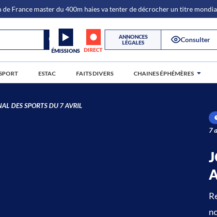
de France master du 400m haies va tenter de décrocher un titre mondi
ANNONCES
Consulter
LÉGALES
DIRECT
ÉMISSIONS
SPORT
ESTAC
FAITS DIVERS
CHAINES ÉPHÉMÈRES
AL DES SPORTS DU 7 AVRIL
7 
J
A
Re
no