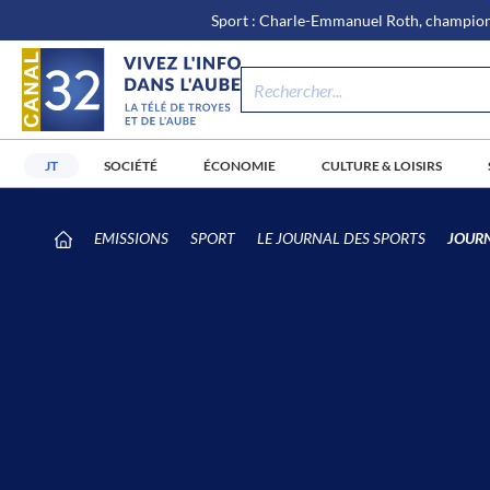
\n
Aller
Sport : Charle-Emmanuel Roth, champion 
au
contenu
JT
SOCIÉTÉ
ÉCONOMIE
CULTURE & LOISIRS
/
EMISSIONS
SPORT
LE JOURNAL DES SPORTS
JOURN