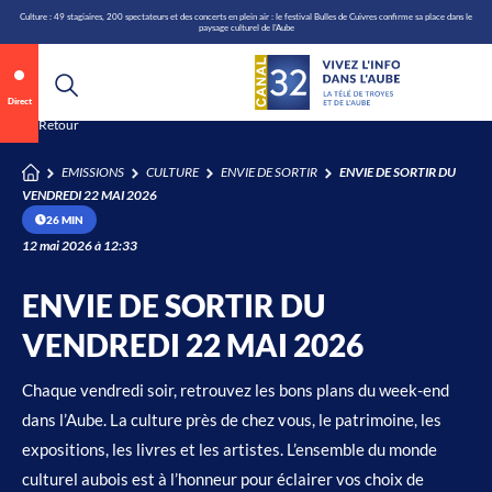
\n
Aller
Culture : 49 stagiaires, 200 spectateurs et des concerts en plein air : le festival Bulles de Cuivres confirme sa place dans le
paysage culturel de l'Aube
au
contenu
Direct
Retour
EMISSIONS
CULTURE
ENVIE DE SORTIR
ENVIE DE SORTIR DU
/
VENDREDI 22 MAI 2026
26 MIN
12 mai 2026 à 12:33
ENVIE DE SORTIR DU
VENDREDI 22 MAI 2026
Chaque vendredi soir, retrouvez les bons plans du week-end
dans l’Aube. La culture près de chez vous, le patrimoine, les
expositions, les livres et les artistes. L’ensemble du monde
culturel aubois est à l’honneur pour éclairer vos choix de