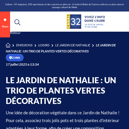
\n
Aller
Culture : 49 stagiaires, 200 spectateurs et des concerts en plein air : le festival Bulles de Cuivres confirme sa place dans le
paysage culturel de l'Aube
au
contenu
Direct
Annonce 1 sur 2
canal32.fr
Retour
EMISSIONS
LOISIRS
LE JARDIN DE NATHALIE
LE JARDIN DE
0:08
/
0:12
NATHALIE : UN TRIO DE PLANTES VERTES DÉCORATIVES
2 MIN
17 juillet 2025 à 13:34
LE JARDIN DE NATHALIE : UN
TRIO DE PLANTES VERTES
DÉCORATIVES
Une idée de décoration végétale dans ce Jardin de Nathalie !
Pour cela, associez trois jolis pots et trois plantes d’intérieur
adaptées à leur forme, afin de créer une composition