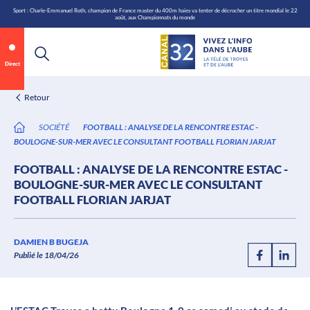
\n
Aller
Sport : Charle-Emmanuel Roth, champion de France master du 400m haies va tenter de décrocher un titre mondial le 22
août, aux Championnats du monde
au
contenu
Direct
Retour
SOCIÉTÉ
FOOTBALL : ANALYSE DE LA RENCONTRE ESTAC -
BOULOGNE-SUR-MER AVEC LE CONSULTANT FOOTBALL FLORIAN JARJAT
FOOTBALL : ANALYSE DE LA RENCONTRE ESTAC -
BOULOGNE-SUR-MER AVEC LE CONSULTANT
FOOTBALL FLORIAN JARJAT
Annonce 1 sur 2
canal32.fr
DAMIEN B BUGEJA
Publié le 18/04/26
0:06
/
0:12