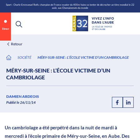
\n
Aller
Sport : Charle-Emmanuel Roth, champion de France master du 400m haies va tenter de décrocher un titre mondial le 22
août, aux Championnats du monde
au
contenu
Direct
Retour
SOCIÉTÉ
MÉRY-SUR-SEINE : L’ÉCOLE VICTIME D’UN CAMBRIOLAGE
MÉRY-SUR-SEINE : L’ÉCOLE VICTIME D’UN
CAMBRIOLAGE
DAMIEN ARDEOIS
Publié le 26/11/14
Un cambriolage a été perpétré dans la nuit de mardi à
mercredi à l’école primaire de Méry-sur-Seine, en Aube. Des