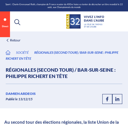
\n
Aller
Sport : Charle-Emmanuel Roth, champion de France master du 400m haies va tenter de décrocher un titre mondial le 22
août, aux Championnats du monde
au
contenu
Direct
Retour
SOCIÉTÉ
RÉGIONALES (SECOND TOUR) / BAR-SUR-SEINE : PHILIPPE
RICHERT EN TÊTE
RÉGIONALES (SECOND TOUR) / BAR-SUR-SEINE :
PHILIPPE RICHERT EN TÊTE
Annonce 1 sur 2
canal32.fr
DAMIEN ARDEOIS
Publié le 13/12/15
0:07
/
0:12
Au second tour des élections régionales, la liste Union de la