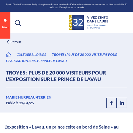
\n
Aller
Sport : Charle-Emmanuel Roth, champion de France master du 400m haies va tenter de décrocher un titre mondial le 22
août, aux Championnats du monde
au
contenu
Direct
Retour
CULTURE & LOISIRS
TROYES : PLUS DE 20 000 VISITEURS POUR
L’EXPOSITION SUR LE PRINCE DE LAVAU
TROYES : PLUS DE 20 000 VISITEURS POUR
L’EXPOSITION SUR LE PRINCE DE LAVAU
Annonce 1 sur 2
canal32.fr
MARIE HURPEAU-TERRIEN
Publié le 15/04/26
0:07
/
0:12
L’exposition « Lavau, un prince celte en bord de Seine » au